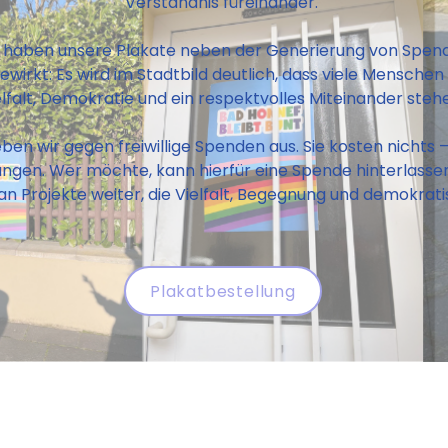
Verständnis füreinander.
 haben unsere Plakate neben der Generierung von Spen
ewirkt: Es wird im Stadtbild deutlich, dass viele Menschen
elfalt, Demokratie und ein respektvolles Miteinander steh
en wir gegen freiwillige Spenden aus. Sie kosten nichts –
ängen. Wer möchte, kann hierfür eine Spende hinterlass
n Projekte weiter, die Vielfalt, Begegnung und demokrat
Plakatbestellung