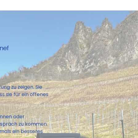
nef
ng zu zeigen. Sie
s sie für ein offenes
innen oder
 Gespräch zu kommen.
mals ein besseres