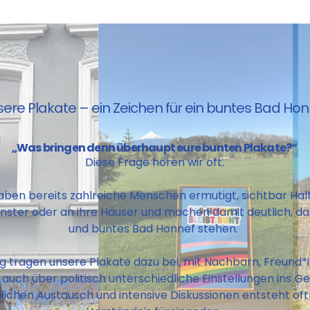
ere Plakate – ein Zeichen für ein buntes Bad Hon
„Was bringen denn überhaupt eure bunten Plakate?“
Diese Frage hören wir oft.
ben bereits zahlreiche Menschen ermutigt, sichtbar Haltu
enster oder an ihre Häuser und machen damit deutlich, das
und buntes Bad Honnef stehen.
ig tragen unsere Plakate dazu bei, mit Nachbarn, Freund*
 auch über politisch unterschiedliche Einstellungen ins
ichen Austausch und intensive Diskussionen entsteht oft