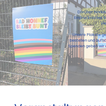
Darüber hinaus
Eindrucksvolles b
Vi
Unsere Plakate geb
bestellen und aufh
Spenden geben wir a