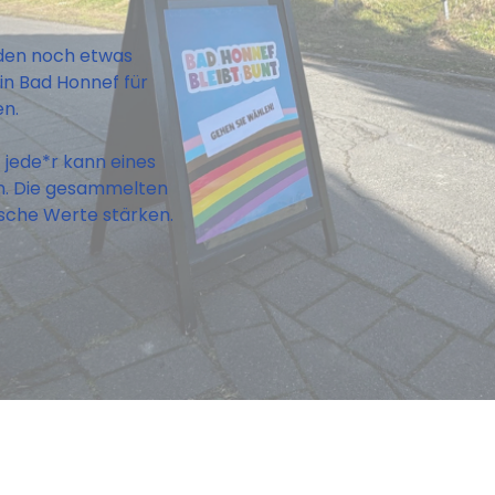
den noch etwas
 in Bad Honnef für
en.
 jede*r kann eines
en. Die gesammelten
ische Werte stärken.