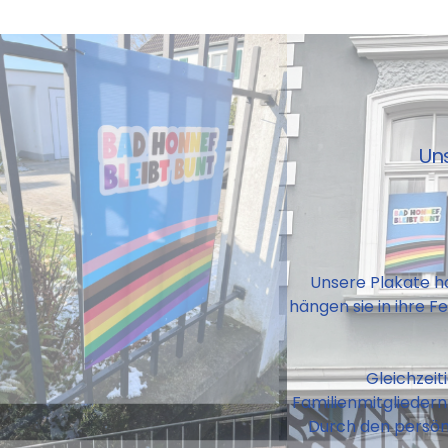
Uns
Unsere Plakate ha
hängen sie in ihre F
Gleichzeit
Familienmitgliedern
Durch den persönl