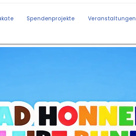
akate
Spendenprojekte
Veranstaltunge