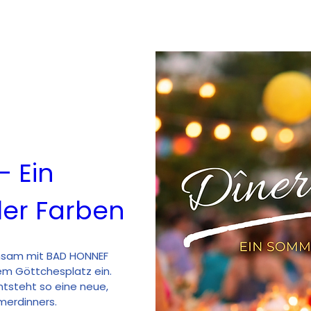
 Ein 
er Farben
insam mit BAD HONNEF 
em Göttchesplatz ein. 
ntsteht so eine neue, 
erdinners.