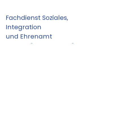
Fachdienst Soziales,
Integration
und Ehrenamt
Projekt: "Cafe Vielfalt"
Ein Begegnungsort gegen
Einsamkeit und für Integration.
Montags 14-17 Uhr im katholischen
Pfarrheim hinter St. Johann
Baptist