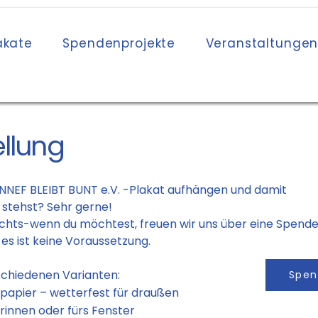
akate
Spendenprojekte
Veranstaltunge
ellung
NEF BLEIBT BUNT e.V. -Plakat aufhängen und damit
u stehst? Sehr gerne!
ichts-wenn du möchtest, freuen wir uns über eine Spend
 es ist keine Voraussetzung.
rschiedenen Varianten:
Spe
papier – wetterfest für draußen
 drinnen oder fürs Fenster