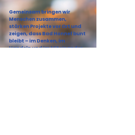
Gemeinsam bringen wir
Menschen zusammen,
stärken Projekte vor Ort und
zeigen, dass Bad Honnef bunt
bleibt – im Denken, im
Handeln und im Miteinander.
Mitglied werden
Datenschutzerklärung
Barrierefreiheitserklärung
Impress
um
© 2026 by BAD HONNEF BLEIBT BUNT e.V. Powered and secured by
Wix