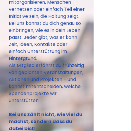
mitorganisieren, Menschen
vernetzen oder einfach Teil einer
Initiative sein, die Haltung zeigt.
Bei uns kannst du dich genau so
einbringen, wie es in dein Leben
passt. Jeder gibt, was er kann –
Zeit, Ideen, Kontakte oder
einfach Unterstützung im
Hintergrund.
Als Mitglied erfährst du frühzeitig
von geplanten Veranstaltungen,
Aktionen und Projekten – und
kannst mitentscheiden, welche
Spendenprojekte wir
unterstützen.
Bei uns zählt nicht, wie viel du
machst, sondern dass du
dabei bist!