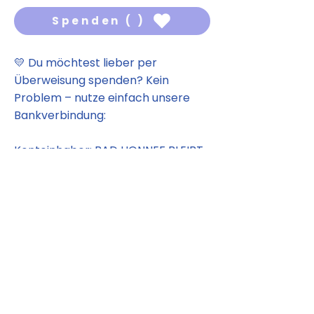
Spenden ( )
💛 Du möchtest lieber per
Überweisung spenden? Kein
Problem – nutze einfach unsere
Bankverbindung:
Kontoinhaber: BAD HONNEF BLEIBT
BUNT e.V.
Volksbank Köln Bonn e.G.
IBAN: DE20380601865075833018
Wir stellen dir gerne eine
Spendenquittung aus.