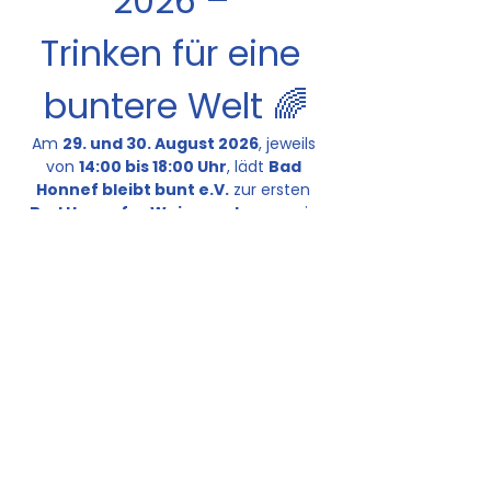
2026 – 
Trinken für eine 
buntere Welt 🌈
Am 
29. und 30. August 2026
, jeweils 
von 
14:00 bis 18:00 Uhr
, lädt 
Bad 
Honnef bleibt bunt e.V.
 zur ersten 
Bad Honnefer Weinwanderung
 ein.
Freut euch auf einen genussvollen 
Sommernachmittag voller 
Begegnungen, guter Gespräche und 
besonderer Weine.
Mehr anzeigen
Diese Veranstaltung teilen